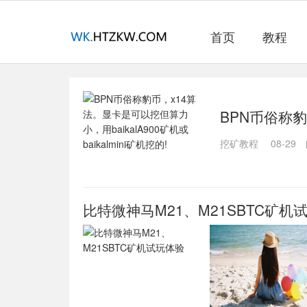
首页
教程
BPN币俗称
aikalA900
挖矿教程
08-29
比特微神马M21、M21SBTC矿机