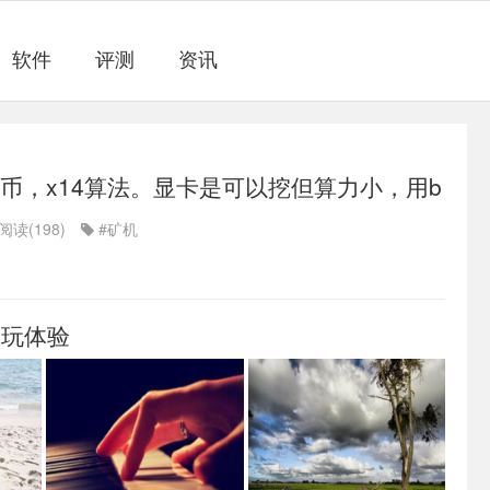
软件
评测
资讯
豹币，x14算法。显卡是可以挖但算力小，用b
矿机或baikalmini矿机挖的!
阅读(198)
#矿机
试玩体验