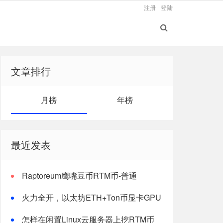
注册
登陆
文章排行
月榜
年榜
最近发表
Raptoreum鹰嘴豆币RTM币-普通
windows电脑CPU挖矿教程
火力全开，以太坊ETH+Ton币显卡GPU
双挖最新版教程
怎样在闲置Linux云服务器上挖RTM币