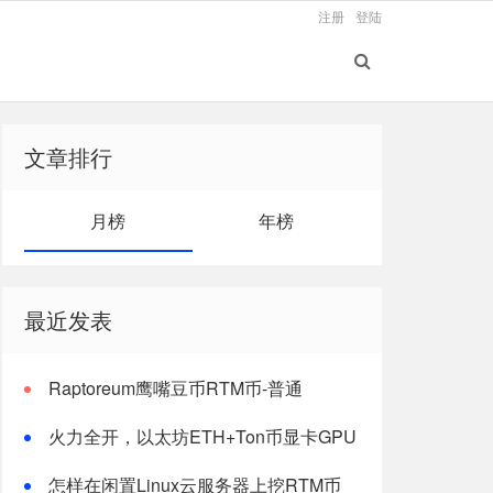
注册
登陆
文章排行
月榜
年榜
最近发表
Raptoreum鹰嘴豆币RTM币-普通
windows电脑CPU挖矿教程
火力全开，以太坊ETH+Ton币显卡GPU
双挖最新版教程
怎样在闲置Linux云服务器上挖RTM币