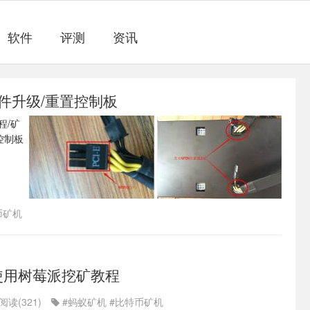
软件
评测
资讯
固件升级/重置控制板
币矿机
使用树莓派挖矿教程
阅读(321)
#蚂蚁矿机
#比特币矿机