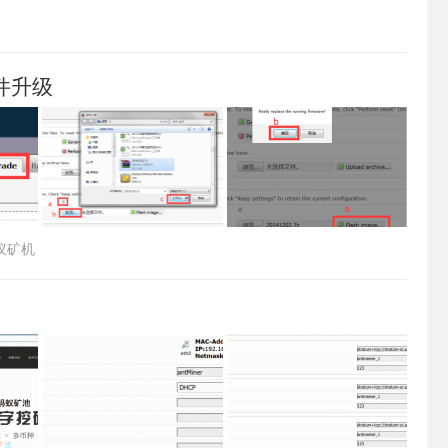
固件升级
蚁矿机