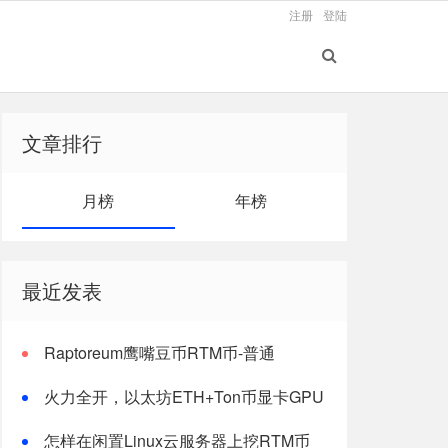
注册
登陆
文章排行
月榜
年榜
最近发表
Raptoreum鹰嘴豆币RTM币-普通
windows电脑CPU挖矿教程
火力全开，以太坊ETH+Ton币显卡GPU
双挖最新版教程
怎样在闲置Linux云服务器上挖RTM币