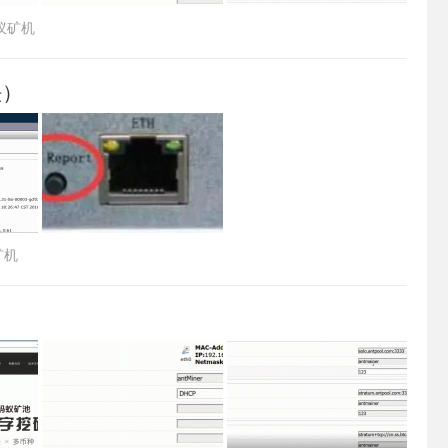
蚁矿机
法）
矿机