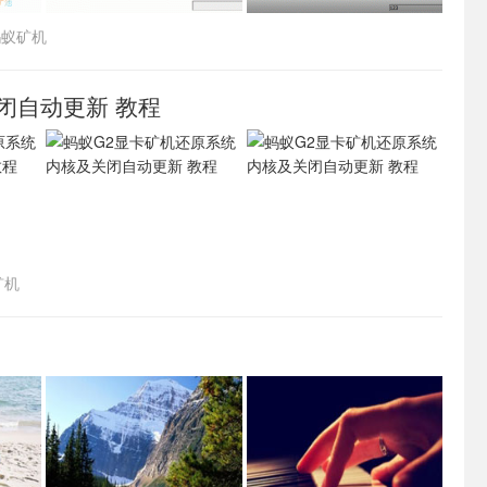
蚂蚁矿机
闭自动更新 教程
矿机
！