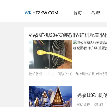
首页
教程
蚂蚁矿机S3+安装教程/矿机配置/
挖矿教程
08-29
阅读(581)
#蚂蚁矿机
#比特
蚂蚁U3矿机
挖矿教程
08-29