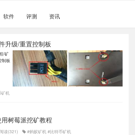
软件
评测
资讯
固件升级/重置控制板
币矿机
使用树莓派挖矿教程
阅读(321)
#蚂蚁矿机
#比特币矿机