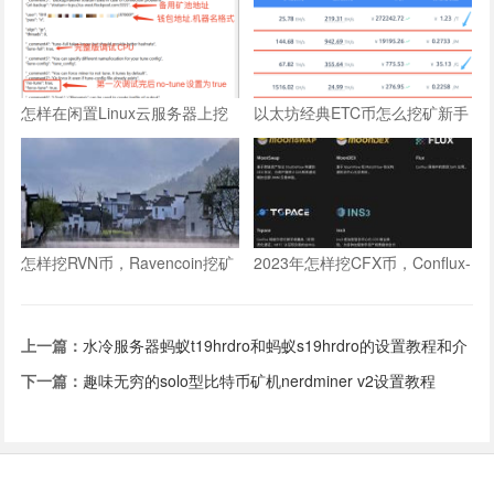
怎样在闲置Linux云服务器上挖
以太坊经典ETC币怎么挖矿新手
RTM币
教程
怎样挖RVN币，Ravencoin挖矿
2023年怎样挖CFX币，Conflux-
教程
CFX币挖矿教程
上一篇：
水冷服务器蚂蚁t19hrdro和蚂蚁s19hrdro的设置教程和介
绍
下一篇：
趣味无穷的solo型比特币矿机nerdminer v2设置教程