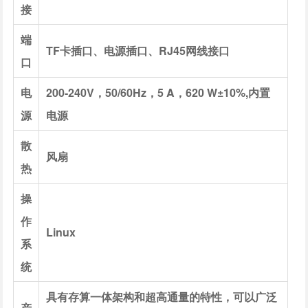
接
端
TF卡插口、电源插口、RJ45网线接口
口
电
200-240V，50/60Hz，5 A，620 W±10%,内置
源
电源
散
风扇
热
操
作
Linux
系
统
具有存算一体架构和超高通量的特性，可以广泛
产