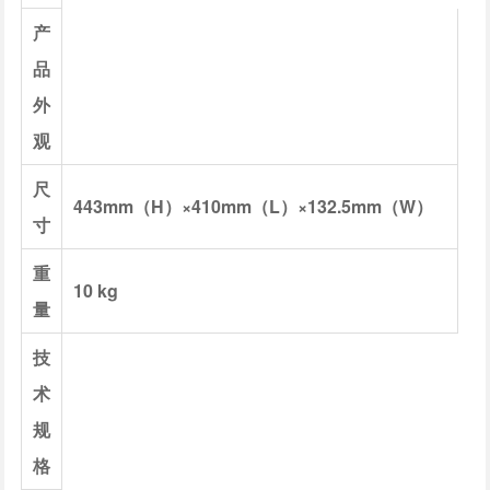
产
品
外
观
尺
443mm（H）×410mm（L）×132.5mm（W）
寸
重
10 kg
量
技
术
规
格