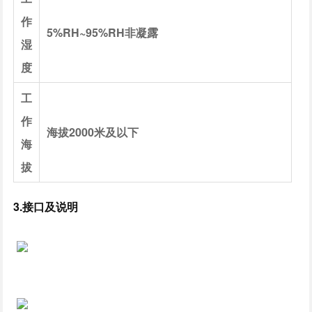
作
5%RH~95%RH非凝露
湿
度
工
作
海拔2000米及以下
海
拔
3.接口及说明