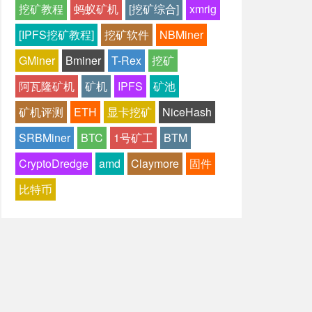
挖矿教程
蚂蚁矿机
[挖矿综合]
xmrig
[IPFS挖矿教程]
挖矿软件
NBMiner
GMiner
Bminer
T-Rex
挖矿
阿瓦隆矿机
矿机
IPFS
矿池
矿机评测
ETH
显卡挖矿
NiceHash
SRBMiner
BTC
1号矿工
BTM
CryptoDredge
amd
Claymore
固件
比特币