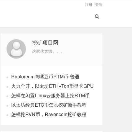
注册
登陆
挖矿项目网
这家伙太懒。。。
Raptoreum鹰嘴豆币RTM币-普通
windows电脑CPU挖矿教程
火力全开，以太坊ETH+Ton币显卡GPU
双挖最新版教程
怎样在闲置Linux云服务器上挖RTM币
以太坊经典ETC币怎么挖矿新手教程
怎样挖RVN币，Ravencoin挖矿教程