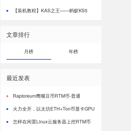
【装机教程】KAS之王——蚂蚁KS5
20T
文章排行
月榜
年榜
最近发表
Raptoreum鹰嘴豆币RTM币-普通
windows电脑CPU挖矿教程
火力全开，以太坊ETH+Ton币显卡GPU
双挖最新版教程
怎样在闲置Linux云服务器上挖RTM币