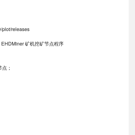
plot/releases
e 导入 EHDMiner 矿机挖矿节点程序
节点；