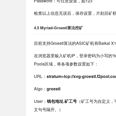
Password：可任意设置，如123
检查以上信息无误后，保存设置，片刻后矿
4.5 Myriad-Groestl算法挖矿
目前支持Groestl算法的ASIC矿机有Baikal X
在浏览器里输入矿机IP，登录密码为小写的“ba
Pools区域，将各项参数设置如下：
URL：
stratum+tcp://xvg-groestl.f2pool.c
Algo：
groestl
User：
钱包地址.矿工号
（矿工号为自定义，
文句号隔开。）