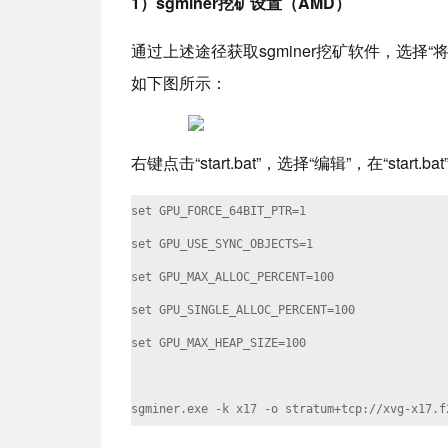
1）sgminer挖矿设置（AMD）
通过上述途径获取sgminer挖矿软件，选择“将文
如下图所示：
右键点击“start.bat”，选择“编辑”，在“sta
set GPU_FORCE_64BIT_PTR=1

set GPU_USE_SYNC_OBJECTS=1

set GPU_MAX_ALLOC_PERCENT=100

set GPU_SINGLE_ALLOC_PERCENT=100

set GPU_MAX_HEAP_SIZE=100

sgminer.exe -k x17 -o stratum+tcp://xvg-x17