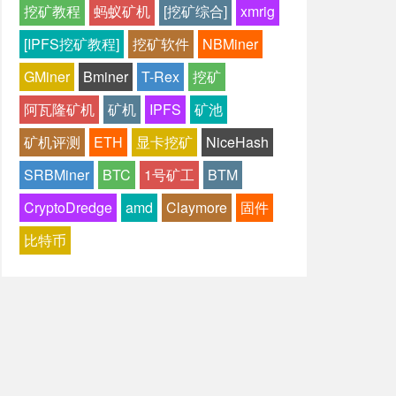
挖矿教程
蚂蚁矿机
[挖矿综合]
xmrig
[IPFS挖矿教程]
挖矿软件
NBMiner
GMiner
Bminer
T-Rex
挖矿
阿瓦隆矿机
矿机
IPFS
矿池
矿机评测
ETH
显卡挖矿
NiceHash
SRBMiner
BTC
1号矿工
BTM
CryptoDredge
amd
Claymore
固件
比特币