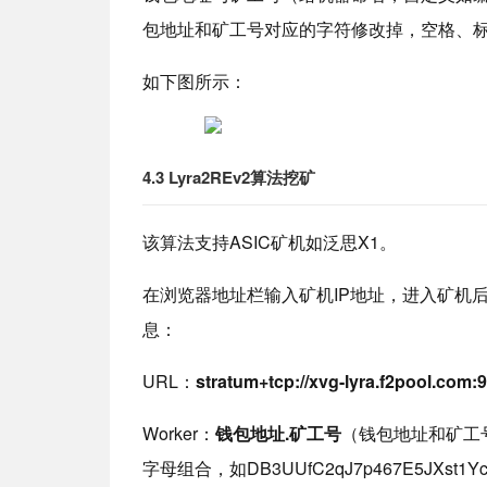
包地址和矿工号对应的字符修改掉，空格、
如下图所示：
4.3 Lyra2REv2算法挖矿
该算法支持ASIC矿机如泛思X1。
在浏览器地址栏输入矿机IP地址，进入矿机
息：
URL：
stratum+tcp://xvg-lyra.f2pool.com:
Worker：
钱包地址.矿工号
（钱包地址和矿工
字母组合，如DB3UUfC2qJ7p467E5JXst1Ycb