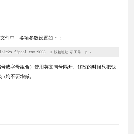
rt.bat”文件中，各项参数设置如下：
g-blake2s.f2pool.com:9008 -u 钱包地址.矿工号 -p x
编号或字母组合）使用英文句号隔开。修改的时候只把钱
标点均不要增减。