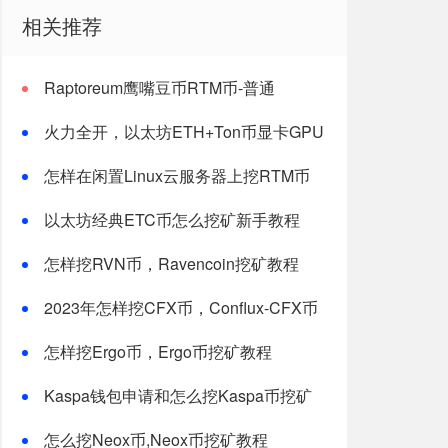
相关推荐
Raptoreum鹰嘴豆币RTM币-普通
windows电脑CPU挖矿教程
火力全开，以太坊ETH+Ton币显卡GPU
双挖最新版教程
怎样在闲置Linux云服务器上挖RTM币
以太坊经典ETC币怎么挖矿新手教程
怎样挖RVN币，Ravencoin挖矿教程
2023年怎样挖CFX币，Conflux-CFX币
挖矿教程
怎样挖Ergo币，Ergo币挖矿教程
Kaspa钱包申请和怎么挖Kaspa币挖矿
教程-最新修改版
怎么挖Neox币,Neox币挖矿教程