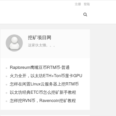
注册
登陆
挖矿项目网
这家伙太懒。。。
Raptoreum鹰嘴豆币RTM币-普通
windows电脑CPU挖矿教程
火力全开，以太坊ETH+Ton币显卡GPU
双挖最新版教程
怎样在闲置Linux云服务器上挖RTM币
以太坊经典ETC币怎么挖矿新手教程
怎样挖RVN币，Ravencoin挖矿教程