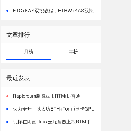
ETC+KAS双挖教程，ETHW+KAS双挖
教程
文章排行
月榜
年榜
最近发表
Raptoreum鹰嘴豆币RTM币-普通
windows电脑CPU挖矿教程
火力全开，以太坊ETH+Ton币显卡GPU
双挖最新版教程
怎样在闲置Linux云服务器上挖RTM币