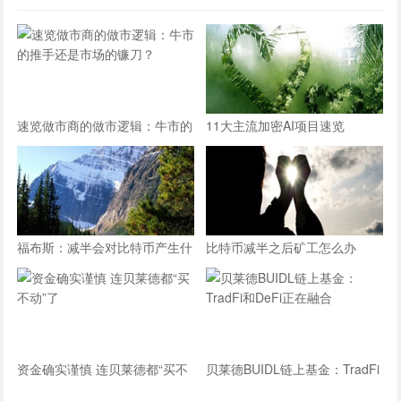
速览做市商的做市逻辑：牛市的
11大主流加密AI项目速览
推手还是市场的镰刀？
福布斯：减半会对比特币产生什
比特币减半之后矿工怎么办
么影响？
资金确实谨慎 连贝莱德都“买不
贝莱德BUIDL链上基金：TradFi
动”了
和DeFi正在融合