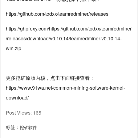
https://github.com/todxx/teamredminer/releases
https://ghproxy.com/https://github.com/todxx/teamredminer
/releases/download/v0.10.14/teamredminer-v0.10.14-
win.zip
更多挖矿原版内核，点击下面链接查看：
https://www.91wa.net/common-mining-software-kernel-
download/
Post Views:
165
标签：
挖矿软件