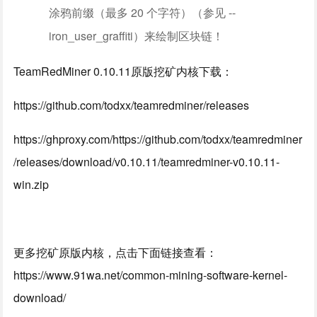
涂鸦前缀（最多 20 个字符）（参见 --
iron_user_graffiti）来绘制区块链！
TeamRedMiner 0.10.11原版挖矿内核下载：
https://github.com/todxx/teamredminer/releases
https://ghproxy.com/https://github.com/todxx/teamredminer
/releases/download/v0.10.11/teamredminer-v0.10.11-
win.zip
更多挖矿原版内核，点击下面链接查看：
https://www.91wa.net/common-mining-software-kernel-
download/