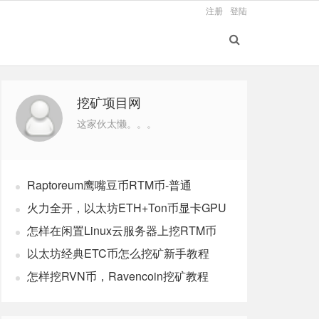
注册
登陆
挖矿项目网
这家伙太懒。。。
Raptoreum鹰嘴豆币RTM币-普通
windows电脑CPU挖矿教程
火力全开，以太坊ETH+Ton币显卡GPU
双挖最新版教程
怎样在闲置Linux云服务器上挖RTM币
以太坊经典ETC币怎么挖矿新手教程
怎样挖RVN币，Ravencoin挖矿教程