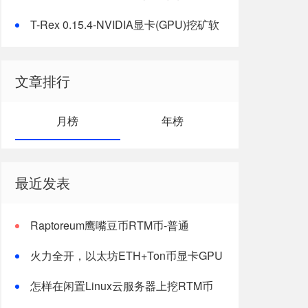
T-Rex 0.15.4-NVIDIA显卡(GPU)挖矿软
件下载
文章排行
月榜
年榜
最近发表
Raptoreum鹰嘴豆币RTM币-普通
windows电脑CPU挖矿教程
火力全开，以太坊ETH+Ton币显卡GPU
双挖最新版教程
怎样在闲置Linux云服务器上挖RTM币