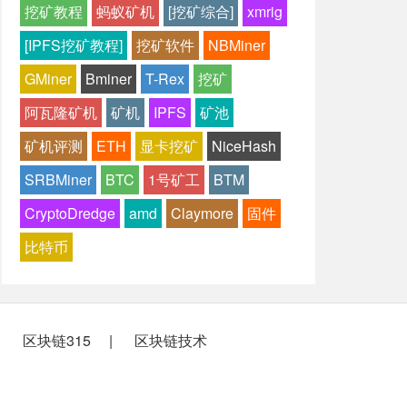
挖矿教程
蚂蚁矿机
[挖矿综合]
xmrig
[IPFS挖矿教程]
挖矿软件
NBMiner
GMiner
Bminer
T-Rex
挖矿
阿瓦隆矿机
矿机
IPFS
矿池
矿机评测
ETH
显卡挖矿
NiceHash
SRBMiner
BTC
1号矿工
BTM
CryptoDredge
amd
Claymore
固件
比特币
区块链315
区块链技术